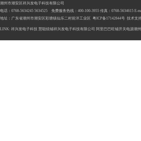
潮州市潮安区祥兴发电子科技有限公司
电话：0768-5634245 5634525 免费服务热线：400-100-3955 传真：0768-5634615 E-mail
地址：广东省潮州市潮安区彩塘镇仙乐二村前洋工业区
粤ICP备17142844号
技术支
LINK:
祥兴发电子科技
慧聪炫铺祥兴发电子科技有限公司
阿里巴巴旺铺开关电源潮