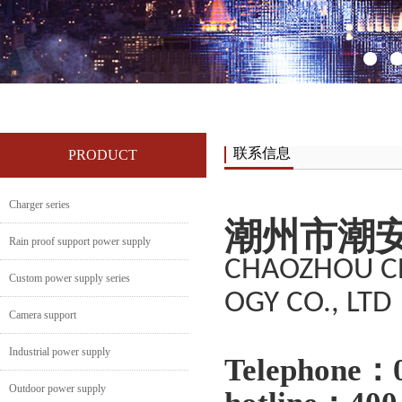
联系信息
PRODUCT
Charger series
潮州市潮
Rain proof support power supply
CHAOZHOU C
Custom power supply series
OGY CO., LTD
Camera support
Industrial power supply
Telephone：
Outdoor power supply