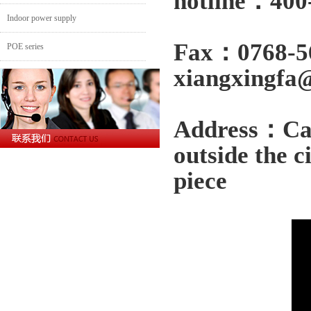
hotline：
400
Indoor power supply
Fax：
0768
POE series
xiangxingfa
Address：Cai
outside the c
piece