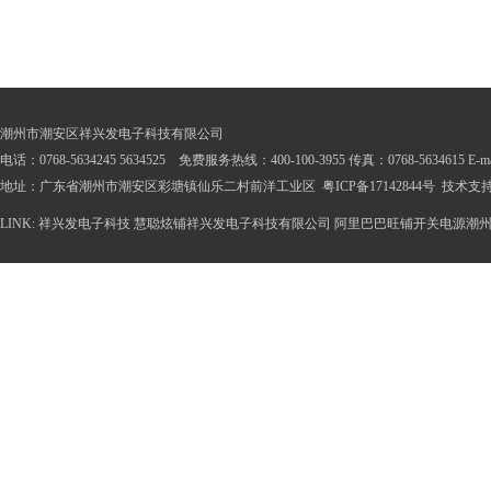
潮州市潮安区祥兴发电子科技有限公司
电话：0768-5634245 5634525 免费服务热线：400-100-3955 传真：0768-5634615 E-mail
地址：广东省潮州市潮安区彩塘镇仙乐二村前洋工业区
粤ICP备17142844号
技术支
LINK:
祥兴发电子科技
慧聪炫铺祥兴发电子科技有限公司
阿里巴巴旺铺开关电源潮