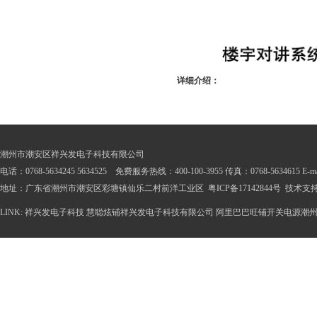
详细介绍：
潮州市潮安区祥兴发电子科技有限公司
电话：0768-5634245 5634525 免费服务热线：400-100-3955 传真：0768-5634615 E-mail
地址：广东省潮州市潮安区彩塘镇仙乐二村前洋工业区
粤ICP备17142844号
技术支
LINK:
祥兴发电子科技
慧聪炫铺祥兴发电子科技有限公司
阿里巴巴旺铺开关电源潮