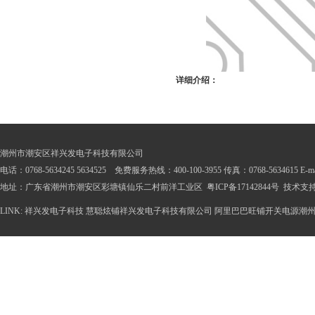
详细介绍：
潮州市潮安区祥兴发电子科技有限公司
电话：0768-5634245 5634525 免费服务热线：400-100-3955 传真：0768-5634615 E-mail
地址：广东省潮州市潮安区彩塘镇仙乐二村前洋工业区
粤ICP备17142844号
技术支
LINK:
祥兴发电子科技
慧聪炫铺祥兴发电子科技有限公司
阿里巴巴旺铺开关电源潮