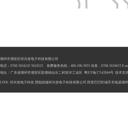
潮州市潮安区祥兴发电子科技有限公司
电话：0768-5634245 5634525 免费服务热线：400-100-3955 传真：0768-5634615 E-mail
地址：广东省潮州市潮安区彩塘镇仙乐二村前洋工业区
粤ICP备17142844号
技术支
LINK:
祥兴发电子科技
慧聪炫铺祥兴发电子科技有限公司
阿里巴巴旺铺开关电源潮