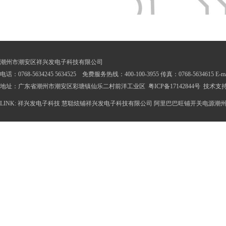
潮州市潮安区祥兴发电子科技有限公司
电话：0768-5634245 5634525 免费服务热线：400-100-3955 传真：0768-5634615 E-mail
地址：广东省潮州市潮安区彩塘镇仙乐二村前洋工业区
粤ICP备17142844号
技术支
LINK:
祥兴发电子科技
慧聪炫铺祥兴发电子科技有限公司
阿里巴巴旺铺开关电源潮